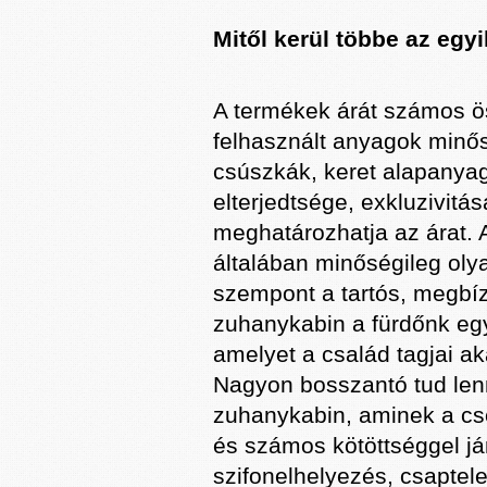
Mitől kerül többe az egy
A termékek árát számos 
felhasznált anyagok minő
csúszkák, keret alapanyag
elterjedtsége, exkluzivitá
meghatározhatja az árat.
általában minőségileg oly
szempont a tartós, megbíz
zuhanykabin a fürdőnk egy
amelyet a család tagjai ak
Nagyon bosszantó tud lenn
zuhanykabin, aminek a cs
és számos kötöttséggel já
szifonelhelyezés, csaptele