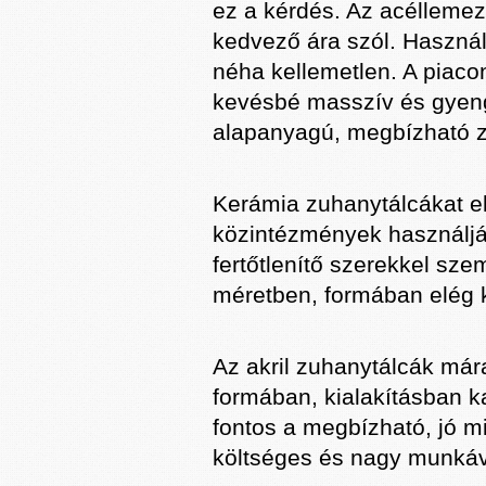
ez a kérdés. Az acéllemez
kedvező ára szól. Használa
néha kellemetlen. A piaco
kevésbé masszív és gyeng
alapanyagú, megbízható z
Kerámia zuhanytálcákat e
közintézmények használják
fertőtlenítő szerekkel sze
méretben, formában elég k
Az akril zuhanytálcák már
formában, kialakításban ka
fontos a megbízható, jó m
költséges és nagy munkáva