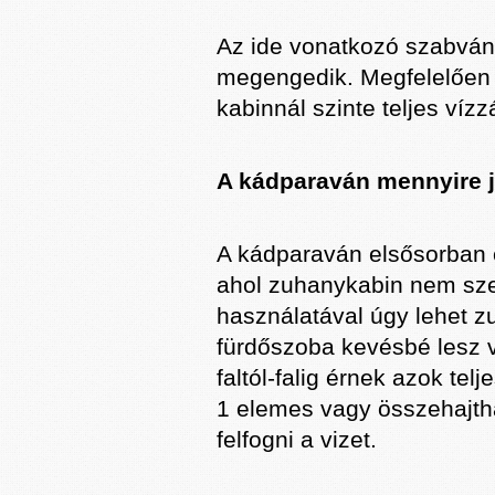
Az ide vonatkozó szabvány
megengedik. Megfelelően b
kabinnál szinte teljes vízz
A kádparaván mennyire 
A kádparaván elsősorban 
ahol zuhanykabin nem szer
használatával úgy lehet z
fürdőszoba kevésbé lesz 
faltól-falig érnek azok telj
1 elemes vagy összehajth
felfogni a vizet.