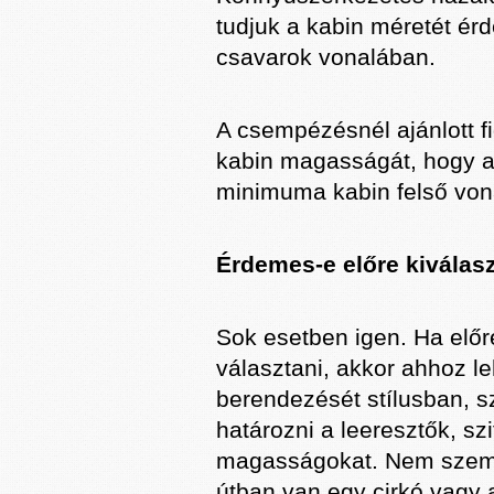
tudjuk a kabin méretét ér
csavarok vonalában.
A csempézésnél ajánlott f
kabin magasságát, hogy 
minimuma kabin felső von
Érdemes-e előre kiválasz
Sok esetben igen. Ha előr
választani, akkor ahhoz le
berendezését stílusban, s
határozni a leeresztők, sz
magasságokat. Nem szemb
útban van egy cirkó vagy 