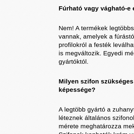
Fúrható vagy vágható-e
Nem! A termékek legtöbbsz
vannak, amelyek a fúrástó
profilokról a festék levál
is megváltozik. Egyedi mér
gyártóktól.
Milyen szifon szükséges
képessége?
A legtöbb gyártó a zuhanyt
léteznek általános szifonok
mérete meghatározza mekk