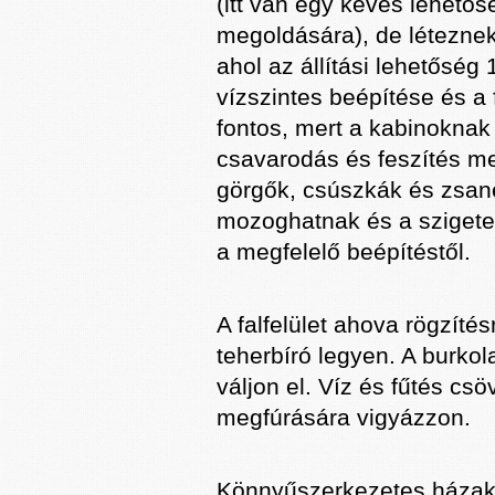
(itt van egy kevés lehető
megoldására), de léteznek
ahol az állítási lehetősé
vízszintes beépítése és a
fontos, mert a kabinokna
csavarodás és feszítés me
görgők, csúszkák és zsa
mozoghatnak és a szigete
a megfelelő beépítéstől.
A falfelület ahova rögzíté
teherbíró legyen. A burkola
váljon el. Víz és fűtés cs
megfúrására vigyázzon.
Könnyűszerkezetes házak é