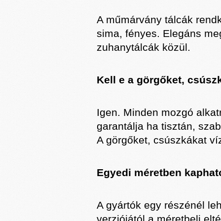
A műmárvány tálcák rendkív
sima, fényes. Elegáns me
zuhanytálcák közül.
Kell e a görgőket, csúszk
Igen. Minden mozgó alka
garantálja ha tisztán, sz
A görgőket, csúszkákat ví
Egyedi méretben kaphat
A gyártók egy részénél l
verziójától a méretbeli e