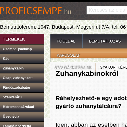
Bemutatóterem: 1047. Budapest, Megyeri út 7/A, tel: 06
TERMÉKEK
FŐOLDAL
BEMUTATKOZÁS
Csempe, padlólap
KAPCSOLAT
Kád
SZOLGÁLTATÁSAINK
GYAKORI KÉR
Zuhanykabin
Zuhanykabinokról
Csap, zuhanyszett
Fürdőszobabútor
Ráhelyezhető-e egy adot
Szaniteráru
gyártó zuhanytálcáira?
Hidromasszázskád
Üvegtégla
Igen, abban az esetben h
Laminált parketta