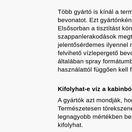
Több gyártó is kínál a te
bevonatot. Ezt gyártónként
Elsősorban a tisztítást kö
szappanlerakodások megta
jelentősérdemes ilyennel 
felvihető vízlepergető bev
általában spray formátumb
használattól függően kell fe
Kifolyhat-e víz a kabinbó
A gyártók azt mondják, h
Természetesen törekszene
legnagyobb mértékben bent
kifolyhat.