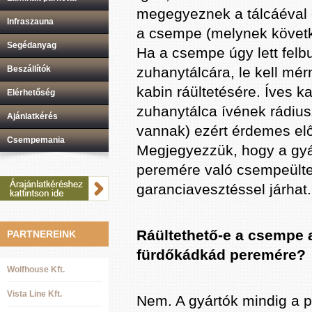
megegyeznek a tálcáéval é
Infraszauna
a csempe (melynek követke
Segédanyag
Ha a csempe úgy lett felbu
Beszállítók
zuhanytálcára, le kell mé
kabin ráültetésére. Íves ka
Elérhetőség
zuhanytálca ívének rádius
Ajánlatkérés
vannak) ezért érdemes elő
Csempemania
Megjegyezzük, hogy a gyá
peremére való csempeülte
garanciavesztéssel járhat.
Ráültethető-e a csempe a
PARTNEREINK
fürdőkádkád peremére?
Wolfhouse Kft.
Vista Line Kft.
Nem. A gyártók mindig a p