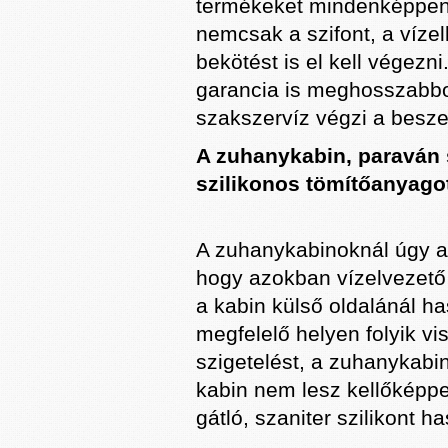
termékeket mindenképpen 
nemcsak a szifont, a víze
bekötést is el kell végezni
garancia is meghosszabbod
szakszervíz végzi a besze
A zuhanykabin, paraván s
szilikonos tömítőanyago
A zuhanykabinoknál úgy ala
hogy azokban vízelvezető c
a kabin külső oldalánál has
megfelelő helyen folyik vis
szigetelést, a zuhanykabin
kabin nem lesz kellőképp
gátló, szaniter szilikont h