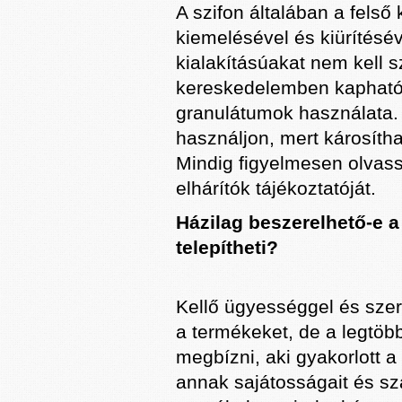
A szifon általában a fels
kiemelésével és kiürítéséve
kialakításúakat nem kell s
kereskedelemben kapható 
granulátumok használata.
használjon, mert károsíth
Mindig figyelmesen olvassa
elhárítók tájékoztatóját.
Házilag beszerelhető-e 
telepítheti?
Kellő ügyességgel és szer
a termékeket, de a legtöb
megbízni, aki gyakorlott a
annak sajátosságait és sz