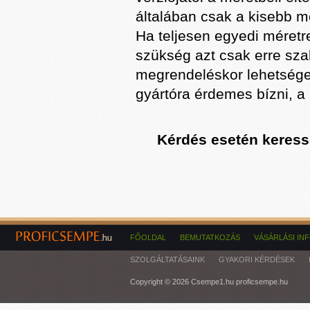
általában csak a kisebb m
Ha teljesen egyedi méretre
szükség azt csak erre sza
megrendeléskor lehetséges.
gyártóra érdemes bízni, a
Kérdés esetén keresse
FŐOLDAL
BEMUTATKOZÁS
VÁSÁRLÁSI IN
SZOLGÁLTATÁSAINK
GYAKORI KÉRDÉSEK
Copyright © 2026 Csempe1.hu proficsempe.hu