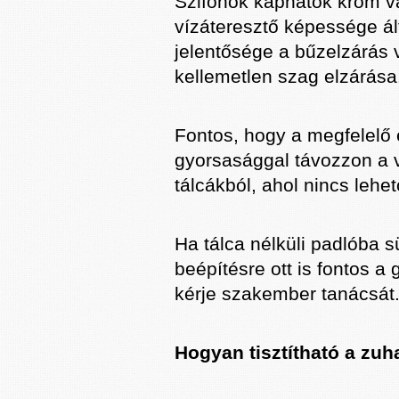
Szifonok kaphatók króm va
vízáteresztő képessége ált
jelentősége a bűzelzárás 
kellemetlen szag elzárása
Fontos, hogy a megfelelő e
gyorsasággal távozzon a ví
tálcákból, ahol nincs lehe
Ha tálca nélküli padlóba sü
beépítésre ott is fontos a
kérje szakember tanácsát
Hogyan tisztítható a zuh