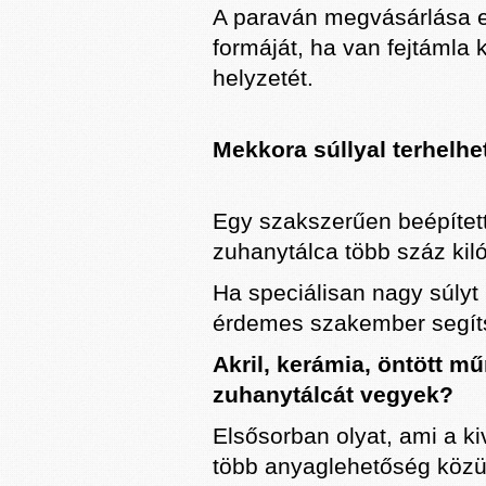
A paraván megvásárlása e
formáját, ha van fejtámla k
helyzetét.
Mekkora súllyal terhelh
Egy szakszerűen beépítet
zuhanytálca több száz kilót
Ha speciálisan nagy súlyt 
érdemes szakember segíts
Akril, kerámia, öntött 
zuhanytálcát vegyek?
Elsősorban olyat, ami a ki
több anyaglehetőség közül