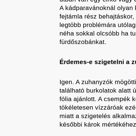
A kádparavánoknál olyan k
fejtámla rész behajtáskor,
legtöbb problémára utóla
néha sokkal olcsóbb ha tud
fürdőszobánkat.
Érdemes-e szigetelni a 
Igen. A zuhanyzók mögött
található burkolatok alatt
fólia ajánlott. A csempék
tökéletesen vízzáróak ezé
miatt a szigetelés alkalm
későbbi károk mértékéhez